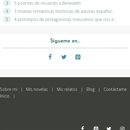
5 poemas de recuerdo a Benedetti
3 novelas románticas históricas de autoras español...
4 prototipos de protagonistas masculinos que nos e...
Sígueme en…
Sobre mí
|
Mis novelas
|
Mis relatos
|
Blog
|
Contáctame
Inicio
|