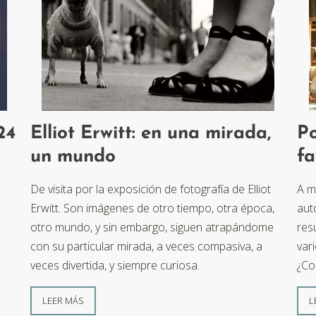
24
Elliot Erwitt: en una mirada,
Po
un mundo
fa
a
De visita por la exposición de fotografía de Elliot
A m
Erwitt. Son imágenes de otro tiempo, otra época,
aut
otro mundo, y sin embargo, siguen atrapándome
res
con su particular mirada, a veces compasiva, a
var
veces divertida, y siempre curiosa.
¿Co
LEER MÁS
L