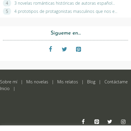
3 novelas románticas históricas de autoras español...
4 prototipos de protagonistas masculinos que nos e...
Sígueme en…
Sobre mí
|
Mis novelas
|
Mis relatos
|
Blog
|
Contáctame
Inicio
|