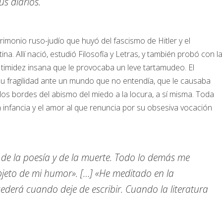
s diarios.
rimonio ruso-judío que huyó del fascismo de Hitler y el
a. Allí nació, estudió Filosofía y Letras, y también probó con l
 timidez insana que le provocaba un leve tartamudeo. El
e su fragilidad ante un mundo que no entendía, que le causaba
los bordes del abismo del miedo a la locura, a sí misma. Toda
la infancia y el amor al que renuncia por su obsesiva vocación
 de la poesía y de la muerte. Todo lo demás me
objeto de mi humor». […] «He meditado en la
cederá cuando deje de escribir. Cuando la literatura