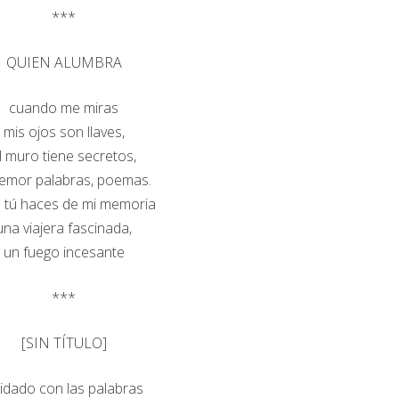
***
QUIEN ALUMBRA
cuando me miras
mis ojos son llaves,
l muro tiene secretos,
temor palabras, poemas.
 tú haces de mi memoria
una viajera fascinada,
un fuego incesante
***
[SIN TÍTULO]
idado con las palabras