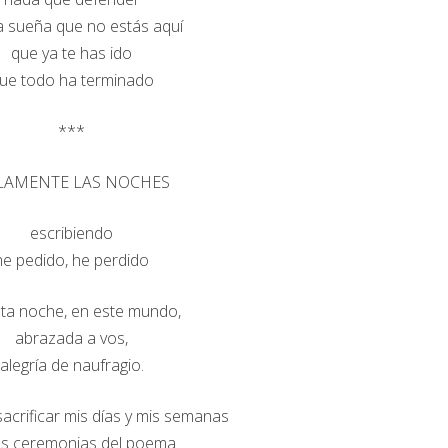
 sueña que no estás aquí
que ya te has ido
ue todo ha terminado
***
LAMENTE LAS NOCHES
escribiendo
he pedido, he perdido
ta noche, en este mundo,
abrazada a vos,
alegría de naufragio.
acrificar mis días y mis semanas
as ceremonias del poema