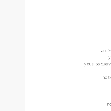
te 
te h
no des
acués
y
y que los cuerv
no tientes 
v
no