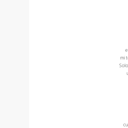
e
mi 
Solo
cu