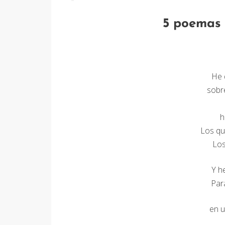
5 poemas 
He 
sobr
h
Los qu
Los
Y h
Par
en u