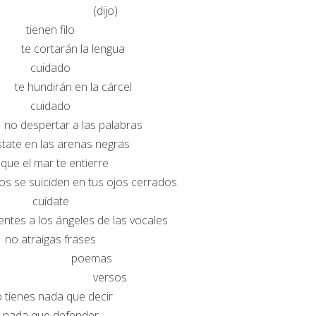
(dijo)
tienen filo
cortarán la lengua
cuidado
undirán en la cárcel
cuidado
pertar a las palabras
tate en las arenas negras
 que el mar te entierre
os se suiciden en tus ojos cerrados
cuídate
a los ángeles de las vocales
no atraigas frases
poemas
ersos
 tienes nada que decir
nada que defender