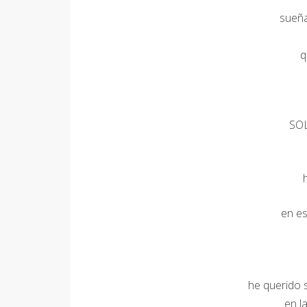
sueña
q
SO
en es
he querido s
en l