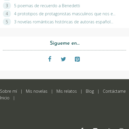
5 poemas de recuerdo a Benedetti
4 prototipos de protagonistas masculinos que nos e...
3 novelas románticas históricas de autoras español...
Sígueme en…
Sobre mí
|
Mis novelas
|
Mis relatos
|
Blog
|
Contáctame
Inicio
|