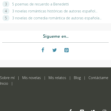
5 poemas de recuerdo a Benedetti
3 novelas románticas históricas de autoras español...
3 novelas de comedia romántica de autoras española...
Sígueme en…
Sobre mí
|
Mis novelas
|
Mis relatos
|
Blog
|
Contáctame
Inicio
|