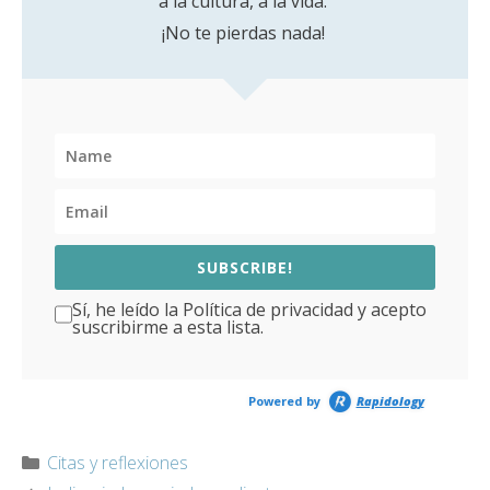
a la cultura, a la vida.
¡No te pierdas nada!
SUBSCRIBE!
Sí, he leído la Política de privacidad y acepto
suscribirme a esta lista.
Powered by
Rapidology
Categorías
Citas y reflexiones