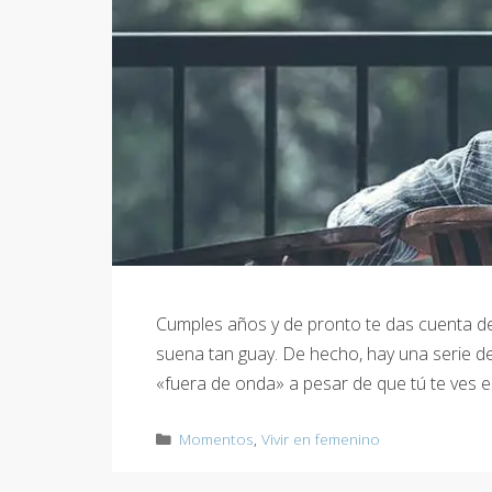
Cumples años y de pronto te das cuenta de 
suena tan guay. De hecho, hay una serie d
«fuera de onda» a pesar de que tú te ves est
Categorías
Momentos
,
Vivir en femenino