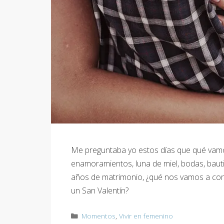
Me preguntaba yo estos días que qué vamo
enamoramientos, luna de miel, bodas, baut
años de matrimonio, ¿qué nos vamos a co
un San Valentín?
Categorías
Momentos
,
Vivir en femenino