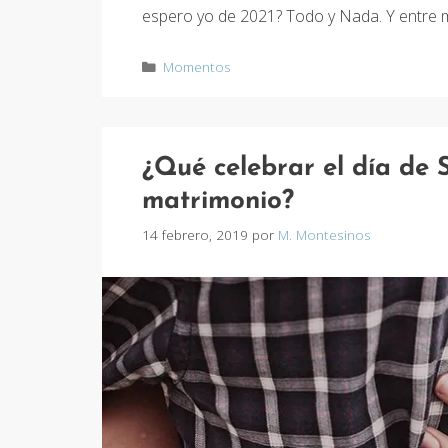
espero yo de 2021? Todo y Nada. Y entre 
Categorías
Momentos
¿Qué celebrar el día de 
matrimonio?
14 febrero, 2019
por
M. Montesinos