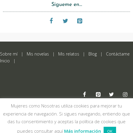
Sígueme en…
Sobre mí
|
Mis novelas
|
Mis relatos
|
Blog
|
Contáctame
Inicio
|
Mujeres como Nosotras utiliza cookies para mejorar tu
Aviso legal
experiencia de navegación. Si sigues navegando, entiendo que
Política de privacidad
das tu consentimiento y aceptas la política de cookies que
© 2026 María Montesinos
puedes consultar aquí
Más información
OK