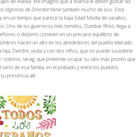
isajes de Alaska. Me imagino que a Marisa le deben gustar las
as lágrimas de Dreirdre
tiene también mucho de eso. Está
, en un tiempo que parece la baja Edad Media de vasallos,
os. Uno de los guerreros más temidos, Dumbar Rhos, llega a
 señores o
daljams
conviven en un precario equilibrio de
 hombres hacen un alto en los alrededores del pueblo liderado
hija, Deirdre, viuda y con dos niños, que no puede sucederle
un sobrino, Ianag, que pretende ocupar su sitio más pronto que
l seno de esa familia, en el poblado y entre los pueblos
u presencia allí.