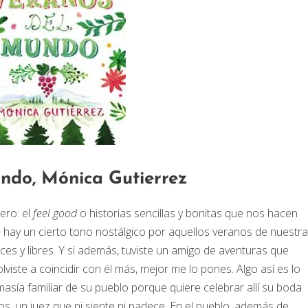
undo, Mónica Gutierrez
ero: el
feel good
o historias sencillas y bonitas que nos hacen
o
hay un cierto tono nostálgico por aquellos veranos de nuestra
ces y libres. Y si además, tuviste un amigo de aventuras que
lviste a coincidir con él más, mejor me lo pones. Algo así es lo
asía familiar de su pueblo porque quiere celebrar allí su boda
s, un juez que ni siente ni padece. En el pueblo, además de