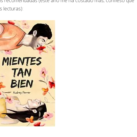
uras recomendadas (este año me ha costado más; confieso que
 lecturas):