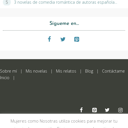
3 novelas de comedia romántica de autoras española...
Sígueme en…
Sobre mí
|
Mis novelas
|
Mis relatos
|
Blog
|
Contáctame
Inicio
|
Mujeres como Nosotras utiliza cookies para mejorar tu
Aviso legal