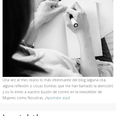
Una vez al mes reúno lo más interesante del blog (alguna cita,
alguna reflexión o cosas bonitas que me han llamado la atención)
y os lo envío a vuestro buzón de correo en la newsletter de
Mujeres como Nosotras.
¡Apúntate aquí!