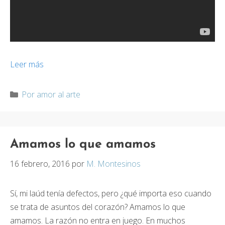
Leer más
Categorías
Por amor al arte
Amamos lo que amamos
16 febrero, 2016
por
M. Montesinos
Sí, mi laúd tenía defectos, pero ¿qué importa eso cuando
se trata de asuntos del corazón? Amamos lo que
amamos. La razón no entra en juego. En muchos