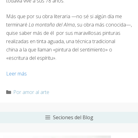
todavía vive a sus 78 años.
Más que por su obra literaria —no sé si algún día me
terminaré
La montaña del Alma
, su obra más conocida—,
quise saber más de él por sus maravillosas pinturas
realizadas en tinta aguada, una técnica tradicional
china a la que llaman «pintura del sentimiento» o
«escritura del espíritu».
Leer más
Categorías
Por amor al arte
Seciones del Blog