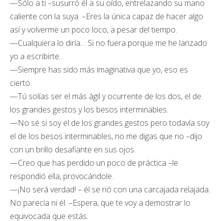
—Sólo a ti –susurró él a su oído, entrelazando su mano
caliente con la suya. –Eres la única capaz de hacer algo
así y volverme un poco loco, a pesar del tiempo.
—Cualquiera lo diría… Si no fuera porque me he lanzado
yo a escribirte…
—Siempre has sido más imaginativa que yo, eso es
cierto.
—Tú solías ser el más ágil y ocurrente de los dos, el de
los grandes gestos y los besos interminables.
—No sé si soy el de los grandes gestos pero todavía soy
el de los besos interminables, no me digas que no –dijo
con un brillo desafiante en sus ojos.
—Creo que has perdido un poco de práctica –le
respondió ella, provocándole.
—¡No será verdad! – él se rió con una carcajada relajada.
No parecía ni él. –Espera, que te voy a demostrar lo
equivocada que estás.