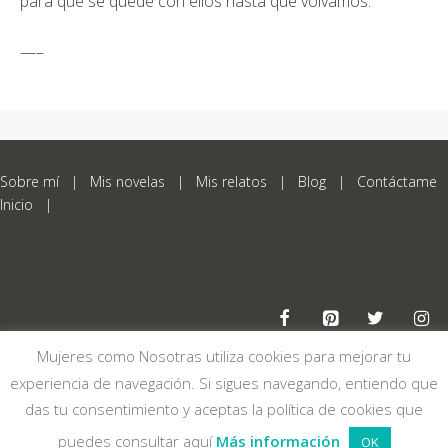
para que se quede con ellos hasta que volvamos.
—–
Sobre mí
|
Mis novelas
|
Mis relatos
|
Blog
|
Contáctame
Inicio
|
Mujeres como Nosotras utiliza cookies para mejorar tu
Aviso legal
experiencia de navegación. Si sigues navegando, entiendo que
Política de privacidad
das tu consentimiento y aceptas la política de cookies que
© 2026 María Montesinos
puedes consultar aquí
Más información
OK